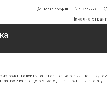
Моят профил
Количка
Начална стран
ка
те историята на всички Ваши поръчки. Като кликнете върху но
и за поръчката, където можете да проверите нейния статус.