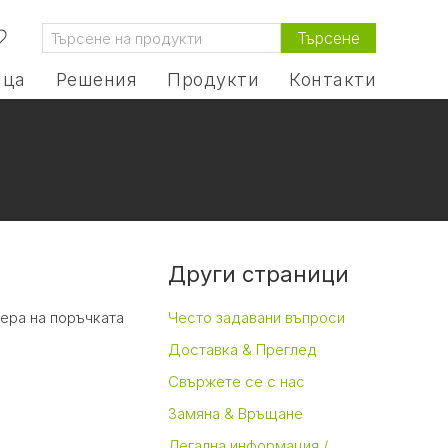
Търсене
ица
Решения
Продукти
Контакти
Други страници
мера на поръчката
Често задавани въпроси
Доставка & Преглед
Свържете се с нас
Замяна & Връщане
Легална информация /