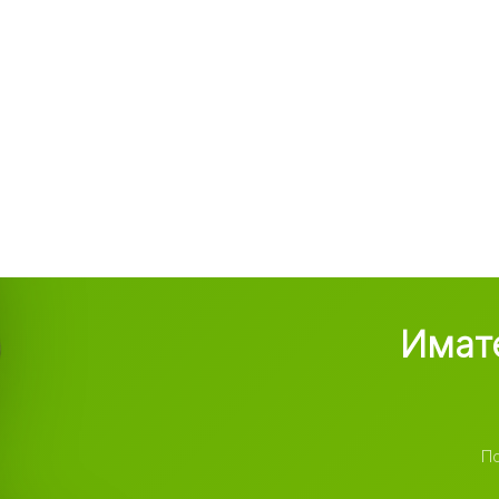
Имате
По