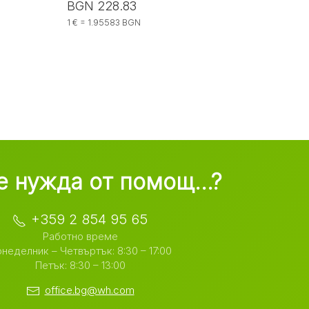
BGN 228.83
BGN 
1 € = 1.95583 BGN
1 € = 
 нужда от помощ...?
+359 2 854 95 65
Работно време
неделник – Четвъртък: 8:30 – 17:00
Петък: 8:30 – 13:00
office.bg@wh.com