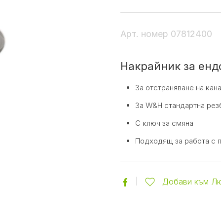
Арт. номер
07812400
Накрайник за енд
За отстраняване на кан
За W&H стандартна рез
С ключ за смяна
Подходящ за работа с пи
Добави към Л