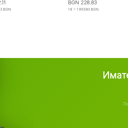
.11
BGN 228.83
583 BGN
1 € = 1.95583 BGN
Имате
По