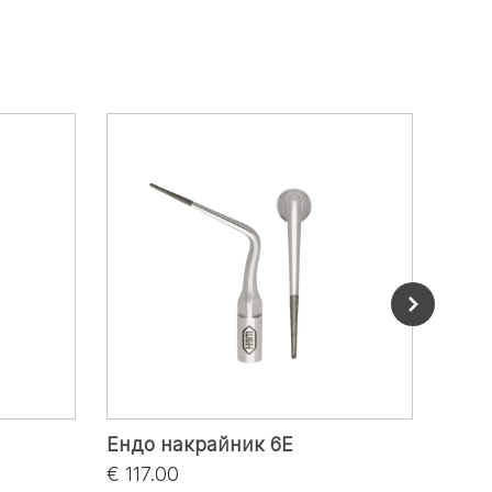
Ендо накрайник 6E
Дина
€ 117.00
€ 29