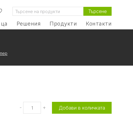
Търсене
ица
Решения
Продукти
Контакти
алер
-
+
Добави в количката