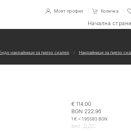
Моят профил
Количка
Начална стран
Ендо накрайници за пиезо скалер
Накрайници за пиезо ск
€ 114.00
BGN 222.96
1 € = 1.95583 BGN
вкл. ДДС