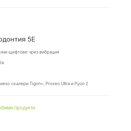
одонтия 5E
ални щифтове чрез вибрация
ба
езо скалери Tigon+, Proxeo Ultra и Pyon 2
юбими продукти