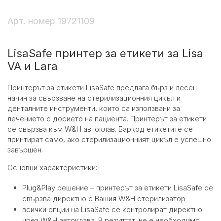
Арт. номер
19721109
LisaSafe принтер за етикети за Lisa
VA и Lara
Принтерът за етикети LisaSafe предлага бърз и лесен
начин за свързване на стерилизационния цикъл и
денталните инструменти, които са използвани за
лечението с досието на пациента. Принтерът за етикети
се свързва към W&H автоклав. Баркод етикетите се
принтират само, ако стерилизационният цикъл е успешно
завършен.
Основни характеристики:
Plug&Play решение – принтерът за етикети LisaSafe се
свързва директно с Вашия W&H стерилизатор
всички опции на LisaSafe се контролират директно
чрез W&H автоклава. В резултат, не е необходимо