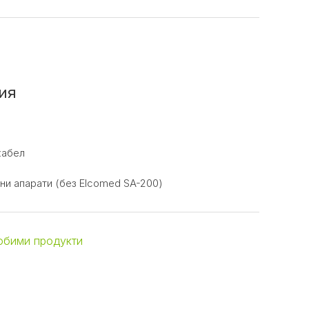
ия
кабел
ни апарати (без Elcomed SA-200)
юбими продукти