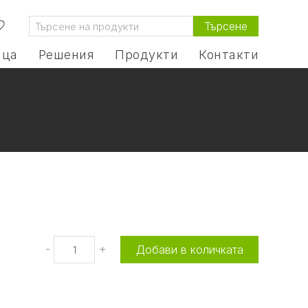
Търсене
ица
Решения
Продукти
Контакти
-
+
Добави в количката