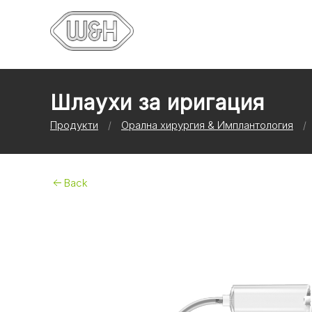
Шлаухи за иригация
Продукти
Орална хирургия & Имплантология
Back