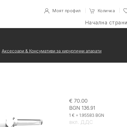
Моят профил
Количка
Начална стран
Аксесоари & Консумативи за хирургични апарати
€ 70.00
BGN 136.91
1 € = 1.95583 BGN
вкл. ДДС