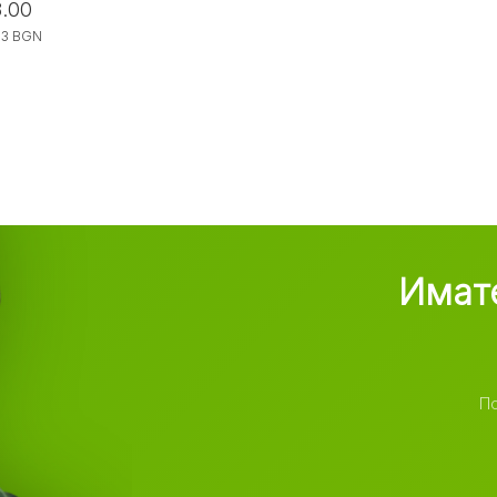
.00
583 BGN
Имате
По