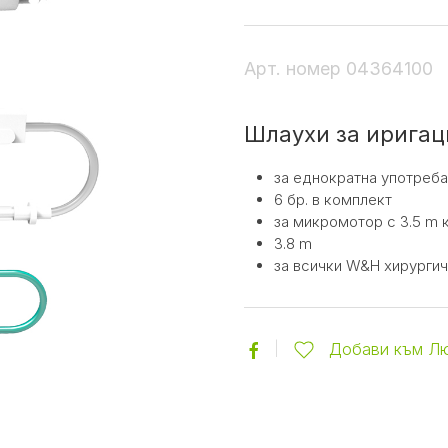
Арт. номер
04364100
Шлаухи за иригац
за еднократна употреба
6 бр. в комплект
за микромотор с 3.5 m 
3.8 m
за всички W&H хирургич
Добави към Л