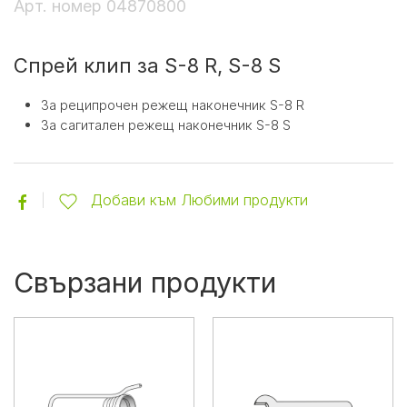
Арт. номер
04870800
Спрей клип за S-8 R, S-8 S
За реципрочен режещ наконечник S-8 R
За сагитален режещ наконечник S-8 S
Добави към Любими продукти
Свързани продукти