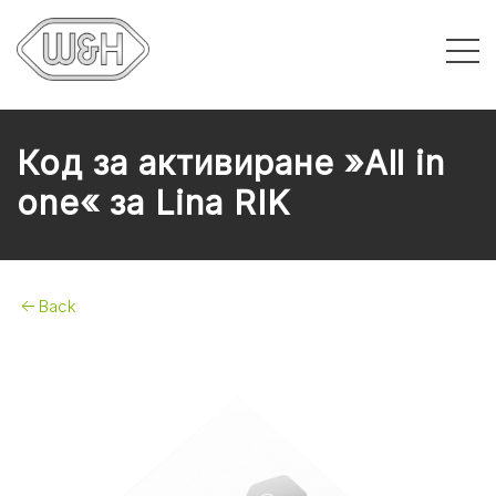
Код за активиране »All in
one« за Lina RIK
Back