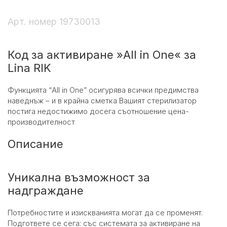
Арт. номер
19730013
Код за активиране »All in One« за
Lina RIK
Функцията “All in One” осигурява всички предимства
наведнъж – и в крайна сметка Вашият стерилизатор
постига недостижимо досега съотношение цена-
производителност
Описание
Уникална възможност за
надграждане
Потребностите и изискванията могат да се променят.
Подгответе се сега: със системата за активиране на